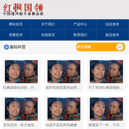
网站首页
关于我们
产品中心
信息发布
质量技术
在线留言
联系我们
新品发布
趣味科普
栏目列表
红枫国领告诉你，什么是喷淋通风柜？
面对实验室里的这类微毒操作，所以，你还一直在“裸奔”吗？
为了宣传红枫国领的无管道除尘通风柜，紫薇这次是真的豁出去了
老实交待，冬天做实验的时候，你们害不害怕环保部门来查！
你是不是也和容嬷嬷一样，通风柜用了10年也舍不得换？
紫薇挨了一针，只为让你们知道什么是黑匠吸附净化通风柜