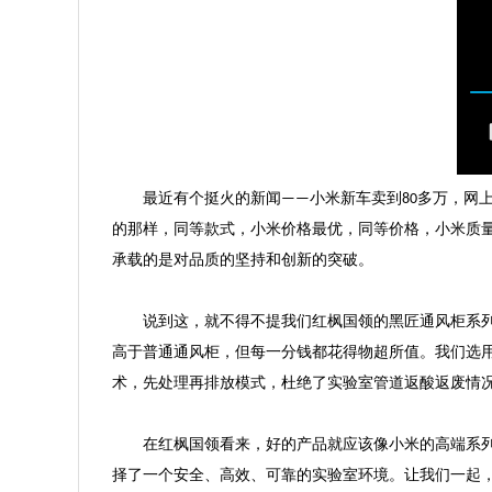
最近有个挺火的
新闻
小米
新车
卖到
多万，网
——
80
的那样，
同等款式
，
小米
价格最优，
同等价格，小米质
承载的是对品质的坚持和创新的突破。
说到这，就不得不提我们红枫国领的黑匠通风柜系
高于普通通风柜，但每一分钱都花得物超所值。我们选
术，先处理再排放
模式
，
杜绝了实验室管道返酸返废情
在红枫国领看来，好的产品就应该像小米的高端系
择了一个安全、高效、可靠的实验室环境。让我们一起